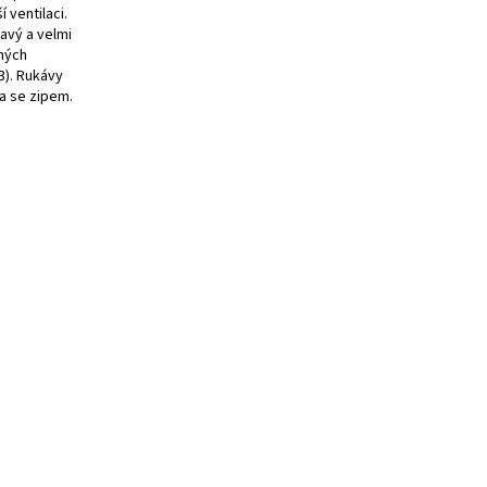
 ventilaci.
avý a velmi
ných
 3). Rukávy
sa se zipem.