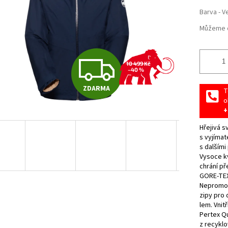
Barva - V
Můžeme d
Z
10 499 Kč
–40 %
ZDARMA
T
D
o
+
A
Hřejivá s
s vyjímat
s dalšími
Vysoce kv
R
chrání př
GORE-TEX
Nepromoka
zipy pro 
M
lem. Vnit
Pertex Q
z recyklo