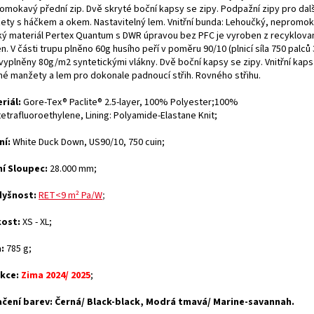
mokavý přední zip. Dvě skryté boční kapsy se zipy. Podpažní zipy pro další
ety s háčkem a okem. Nastavitelný lem. Vnitřní bunda: Lehoučký, nepromok
ý materiál Pertex Quantum s DWR úpravou bez PFC je vyroben z recyklova
n. V části trupu plněno 60g husího peří v poměru 90/10 (plnicí síla 750 palců
 vyplněny 80g/m2 syntetickými vlákny. Dvě boční kapsy se zipy. Vnitřní kap
né manžety a lem pro dokonale padnoucí střih. Rovného střihu.
riál:
Gore-Tex® Paclite® 2.5-layer, 100% Polyester;100%
etrafluoroethylene, Lining: Polyamide-Elastane Knit;
ní:
White Duck Down, US90/10, 750 cuin;
í Sloupec:
28.000 mm;
yšnost:
RET<9 m² Pa/W
;
kost:
XS - XL;
:
785 g;
kce:
Zima 2024/ 2025
;
čení barev: Černá/ Black-black, Modrá tmavá/ Marine-savannah.