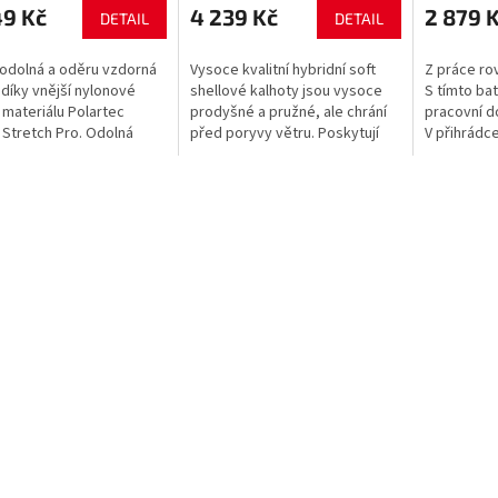
49 Kč
4 239 Kč
2 879 
DETAIL
DETAIL
 odolná a oděru vzdorná
Vysoce kvalitní hybridní soft
Z práce ro
 díky vnější nylonové
shellové kalhoty jsou vysoce
S tímto ba
 materiálu Polartec
prodyšné a pružné, ale chrání
pracovní d
Stretch Pro. Odolná
před poryvy větru. Poskytují
V přihrádc
 vrstva rychle schne,
pohodlí a volný pohyb. Zesílený
uložíte do
o měkký vnitřek
materiál v sedu, na kolenou...
notebook, 
ě hřeje....
pro...