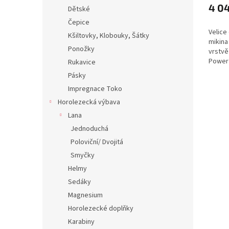
4 0
Dětské
Čepice
Velice
Kšiltovky, Klobouky, Šátky
mikina
Ponožky
vrstvě
Power 
Rukavice
vnější
Pásky
zatímc
Impregnace Toko
příjemn
Horolezecká výbava
Lana
Jednoduchá
Poloviční/ Dvojitá
Smyčky
Helmy
Sedáky
Magnesium
Horolezecké doplňky
Karabiny