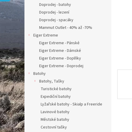
n
Doprodej - batohy
e
Doprodej - lezení
l
Doprodej - spacáky
Mammut Outlet - 40% až -70%
Eiger Extreme
Eiger Extreme - Pánské
Eiger Extreme - Dámské
Eiger Extreme - Doplňky
Eiger Extreme - Doprodej
Batohy
Batohy, Tašky
Turistické batohy
Expediční batohy
Lyžařské batohy - Skialp a Freeride
Lavinové batohy
Městské batohy
Cestovní tašky