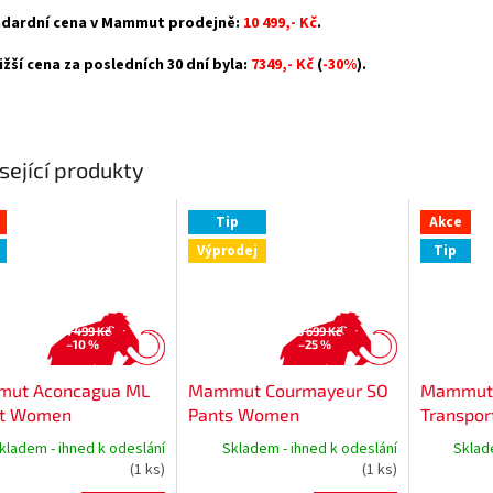
dardní cena v Mammut prodejně:
10 499,- Kč
.
ižší cena za posledních 30 dní byla:
7349,- Kč
(
-30%
).
sející produkty
Tip
Akce
Výprodej
Tip
4 499 Kč
5 699 Kč
–10 %
–25 %
ut Aconcagua ML
Mammut Courmayeur SO
Mammut
et Women
Pants Women
Transport
kladem - ihned k odeslání
Skladem - ihned k odeslání
Sklad
(1 ks)
(1 ks)