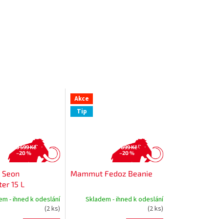
Akce
Tip
3 599 Kč
899 Kč
–20 %
–20 %
 Seon
Mammut Fedoz Beanie
er 15 L
em - ihned k odeslání
Skladem - ihned k odeslání
(2 ks)
(2 ks)