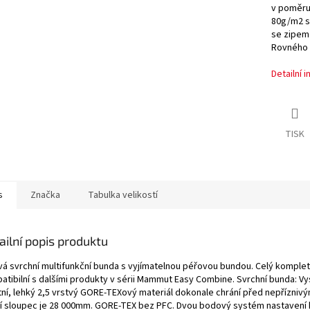
v poměru 
A
80g/m2 sy
se zipem.
Rovného s
Detailní 
TISK
s
Značka
Tabulka velikostí
ailní popis produktu
ivá svrchní multifunkční bunda s vyjímatelnou péřovou bundou. Celý komplet
atibilní s dalšími produkty v sérii Mammut Easy Combine. Svrchní bunda: V
itní, lehký 2,5 vrstvý GORE-TEXový materiál dokonale chrání před nepřízniv
í sloupec je 28 000mm. GORE-TEX bez PFC. Dvou bodový systém nastavení 