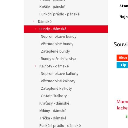
Stan
Košile - pánské
Funkční prádlo - pánské
Nejn
Dámské
Bundy - dámské
Nepromokavé bundy
Souvi
Větruodolné bundy
Zateplené bundy
Akce
Bundy střední vrstva
Tip
Kalhoty - dámské
Nepromokavé kalhoty
Větruodolné kalhoty
Zateplené kalhoty
Ostatní kalhoty
Mamm
Kraťasy - dámské
Jack
Mikiny - dámské
S
Trička - dámské
Funkční prádlo - dámské