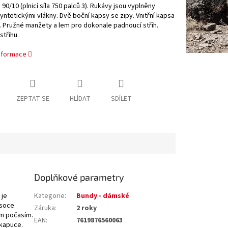
90/10 (plnicí síla 750 palců 3). Rukávy jsou vyplněny
ntetickými vlákny. Dvě boční kapsy se zipy. Vnitřní kapsa
 Pružné manžety a lem pro dokonale padnoucí střih.
třihu.
informace
ZEPTAT SE
HLÍDAT
SDÍLET
Doplňkové parametry
 je
Kategorie
:
Bundy - dámské
ysoce
Záruka
:
2 roky
ým počasím.
EAN
:
7619876560063
kapuce.