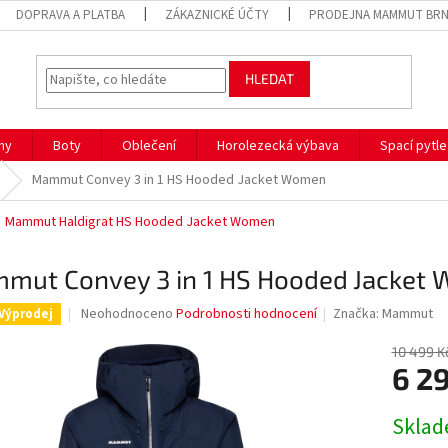
DOPRAVA A PLATBA
ZÁKAZNICKÉ ÚČTY
PRODEJNA MAMMUT BR
HLEDAT
hy
Boty
Oblečení
Horolezecká výbava
Spací pytle
Mammut Convey 3 in 1 HS Hooded Jacket Women
Mammut Haldigrat HS Hooded Jacket Women
mut Convey 3 in 1 HS Hooded Jacket
Průměrné
Neohodnoceno
Podrobnosti hodnocení
Značka:
Mammut
Výprodej
hodnocení
produktu
10 499 K
je
6 2
0,0
z
Měrná
Sklad
5
cena:
hvězdiček.