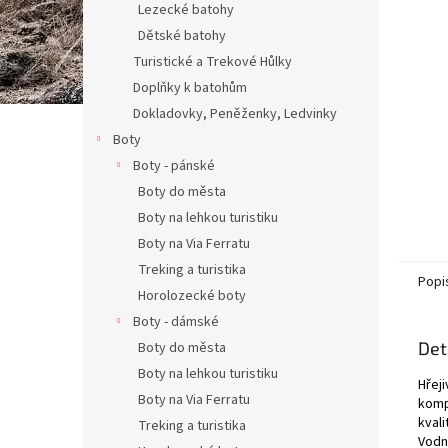
Lezecké batohy
Dětské batohy
Turistické a Trekové Hůlky
Doplňky k batohům
Dokladovky, Peněženky, Ledvinky
Boty
Boty - pánské
Boty do města
Boty na lehkou turistiku
Boty na Via Ferratu
Treking a turistika
Popi
Horolozecké boty
Boty - dámské
Det
Boty do města
Boty na lehkou turistiku
Hřej
Boty na Via Ferratu
komp
kval
Treking a turistika
Vodn