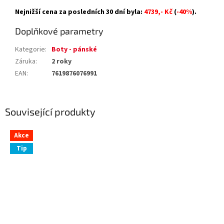
Nejnižší cena za posledních 30 dní byla:
4739,- Kč
(
-40%
).
Doplňkové parametry
Kategorie
:
Boty - pánské
Záruka
:
2 roky
EAN
:
7619876076991
Související produkty
Akce
Tip