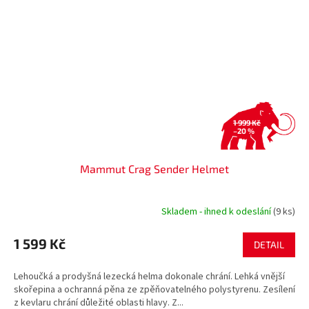
1 999 Kč
–20 %
Mammut Crag Sender Helmet
Skladem - ihned k odeslání
(9 ks)
1 599 Kč
DETAIL
Lehoučká a prodyšná lezecká helma dokonale chrání. Lehká vnější
skořepina a ochranná pěna ze zpěňovatelného polystyrenu. Zesílení
z kevlaru chrání důležité oblasti hlavy. Z...