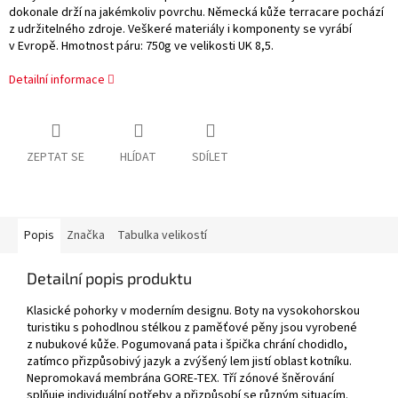
dokonale drží na jakémkoliv povrchu. Německá kůže terracare pochází
z udržitelného zdroje. Veškeré materiály i komponenty se vyrábí
v Evropě. Hmotnost páru: 750g ve velikosti UK 8,5.
Detailní informace
ZEPTAT SE
HLÍDAT
SDÍLET
Popis
Značka
Tabulka velikostí
Detailní popis produktu
Klasické pohorky v moderním designu. Boty na vysokohorskou
turistiku s pohodlnou stélkou z paměťové pěny jsou vyrobené
z nubukové kůže. Pogumovaná pata i špička chrání chodidlo,
zatímco přizpůsobivý jazyk a zvýšený lem jistí oblast kotníku.
Nepromokavá membrána GORE-TEX. Tří zónové šněrování
splňuje individuální potřeby a přizpůsobí se různým situacím.