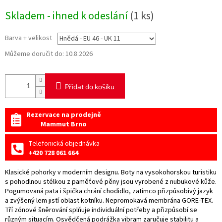
Měrná
Skladem - ihned k odeslání
(1 ks)
cena:
Barva + velikost
Můžeme doručit do:
10.8.2026
Přidat do košíku
Rezervace na prodejně
Mammut Brno
Telefonická objednávka
+420 728 061 664
Klasické pohorky v moderním designu. Boty na vysokohorskou turistiku
s pohodlnou stélkou z paměťové pěny jsou vyrobené z nubukové kůže.
Pogumovaná pata i špička chrání chodidlo, zatímco přizpůsobivý jazyk
a zvýšený lem jistí oblast kotníku. Nepromokavá membrána GORE-TEX.
Tří zónové šněrování splňuje individuální potřeby a přizpůsobí se
různým situacím. Osvědčená podrážka vibram zaručuje stabilitu a