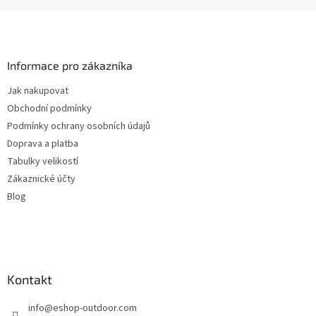
Z
á
p
a
Informace pro zákazníka
t
Jak nakupovat
í
Obchodní podmínky
Podmínky ochrany osobních údajů
Doprava a platba
Tabulky velikostí
Zákaznické účty
Blog
Kontakt
info
@
eshop-outdoor.com