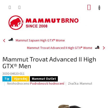
Přejít
NÁKUP
na
obsah
KOŠÍK
Mammut Sapuen High GTX® Wome
Mammut Trovat Advanced II High GTX® Wome
Mammut Trovat Advanced II High
GTX® Men
3030-04620-011
Tip
Výprodej
Mammut Outlet
Průměrné
Neohodnoceno
Podrobnosti hodnocení
Značka:
Mammut
hodnocení
produktu
je
0,0
z