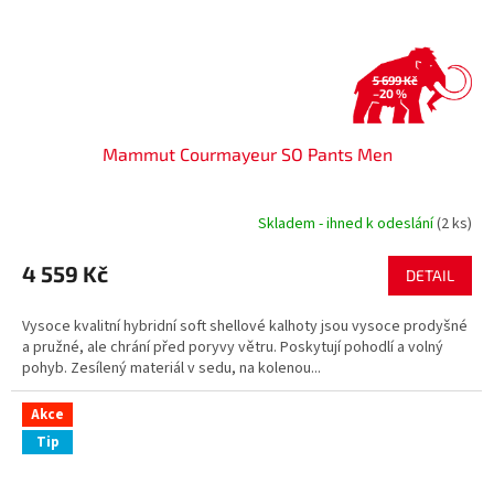
5 699 Kč
–20 %
Mammut Courmayeur SO Pants Men
Skladem - ihned k odeslání
(2 ks)
4 559 Kč
DETAIL
Vysoce kvalitní hybridní soft shellové kalhoty jsou vysoce prodyšné
a pružné, ale chrání před poryvy větru. Poskytují pohodlí a volný
pohyb. Zesílený materiál v sedu, na kolenou...
Akce
Tip