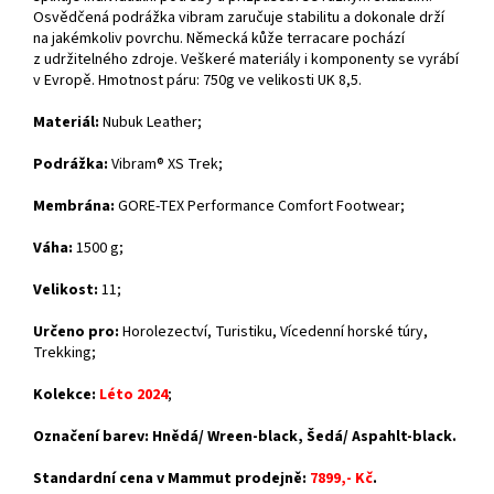
Osvědčená podrážka vibram zaručuje stabilitu a dokonale drží
na jakémkoliv povrchu. Německá kůže terracare pochází
z udržitelného zdroje. Veškeré materiály i komponenty se vyrábí
v Evropě. Hmotnost páru: 750g ve velikosti UK 8,5.
Materiál:
Nubuk Leather;
Podrážka:
Vibram® XS Trek
;
Membrána:
GORE-TEX Performance Comfort Footwear
;
Váha:
1500 g;
Velikost:
11;
Určeno pro:
Horolezectví, Turistiku, Vícedenní horské túry,
Trekking;
Kolekce:
Léto 2024
;
Označení barev: Hnědá/ Wreen-black, Šedá/ Aspahlt-black.
Standardní cena v Mammut prodejně:
7899,- Kč
.